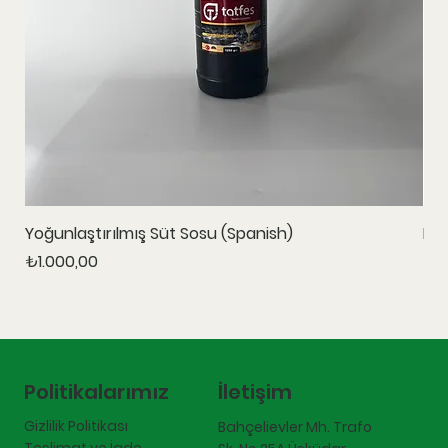
Yoğunlaştırılmış Süt Sosu (Spanish)
Ka
Fiyat
Fiy
₺1.000,00
₺1.
İletişim
Politikalarımız
Gizlilik Politikası
Bahçelievler Mh. Trafo