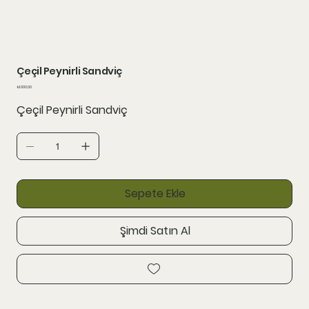
Çeçil Peynirli Sandviç
Fiyat
₺1.000,00
Çeçil Peynirli Sandviç
Sepete Ekle
Şimdi Satın Al