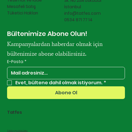
Teslimat ve İade
Sk. No 25A Üsküdar
Mesafeli Satış
İstanbul
Tüketici Hakları
info@tatfes.com
0534 871 77 14
Bültenimize Abone Olun!
Kampanyalardan haberdar olmak için 
bültenimize abone olabilirsiniz.
E-Posta
*
Evet, bültene dahil olmak istiyorum.
*
Abone Ol
Tatfes
© 2025 by AjansRU For Tatfes