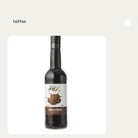
tatfes