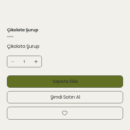
Çikolata Şurup
Fiyat
₺1.000,00
Çikolata Şurup
Sepete Ekle
Şimdi Satın Al