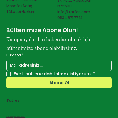
Teslimat ve İade
Sk. No 25A Üsküdar
Mesafeli Satış
İstanbul
Tüketici Hakları
info@tatfes.com
0534 871 77 14
Bültenimize Abone Olun!
Kampanyalardan haberdar olmak için 
bültenimize abone olabilirsiniz.
E-Posta
*
Evet, bültene dahil olmak istiyorum.
*
Abone Ol
Tatfes
© 2025 by AjansRU For Tatfes