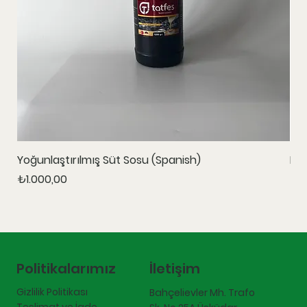
Yoğunlaştırılmış Süt Sosu (Spanish)
Ka
Fiyat
Fiy
₺1.000,00
₺1.
İletişim
Politikalarımız
Gizlilik Politikası
Bahçelievler Mh. Trafo