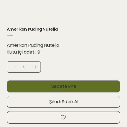
Amerikan Puding Nutella
Fiyat
₺1.000,00
Amerikan Puding Nutella
Kutu içi adet : 9
Sepete Ekle
Şimdi Satın Al