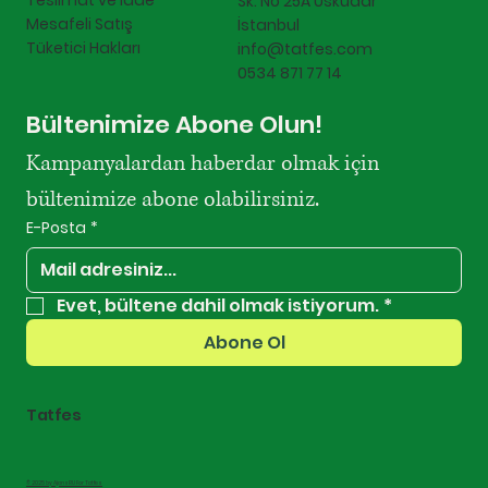
Teslimat ve İade
Sk. No 25A Üsküdar
Mesafeli Satış
İstanbul
Tüketici Hakları
info@tatfes.com
0534 871 77 14
Bültenimize Abone Olun!
Kampanyalardan haberdar olmak için 
bültenimize abone olabilirsiniz.
E-Posta
*
Evet, bültene dahil olmak istiyorum.
*
Abone Ol
Tatfes
© 2025 by AjansRU For Tatfes