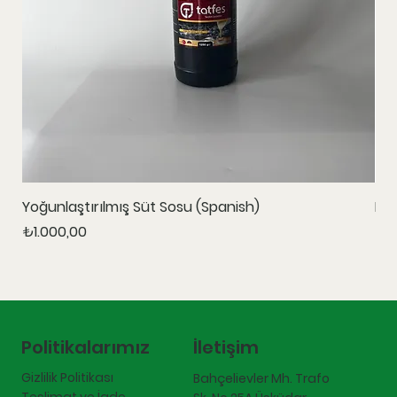
Yoğunlaştırılmış Süt Sosu (Spanish)
Ka
Fiyat
Fiy
₺1.000,00
₺1.
İletişim
Politikalarımız
Gizlilik Politikası
Bahçelievler Mh. Trafo