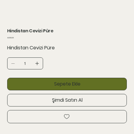
Hindistan Cevizi Püre
Fiyat
₺1.000,00
Hindistan Cevizi Püre
Sepete Ekle
Şimdi Satın Al