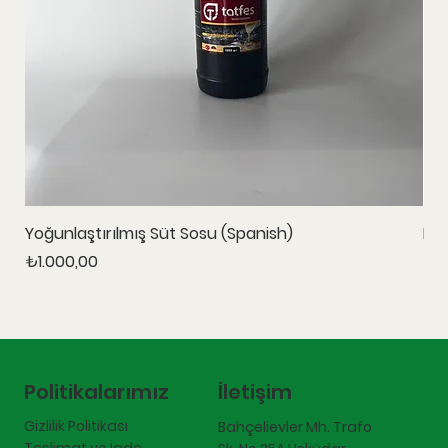
Yoğunlaştırılmış Süt Sosu (Spanish)
Ka
Fiyat
Fiy
₺1.000,00
₺1.
İletişim
Politikalarımız
Gizlilik Politikası
Bahçelievler Mh. Trafo