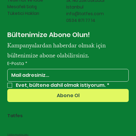
Teslimat ve İade
Sk. No 25A Üsküdar
Mesafeli Satış
İstanbul
Tüketici Hakları
info@tatfes.com
0534 871 77 14
Bültenimize Abone Olun!
Kampanyalardan haberdar olmak için 
bültenimize abone olabilirsiniz.
E-Posta
*
Evet, bültene dahil olmak istiyorum.
*
Abone Ol
Tatfes
© 2025 by AjansRU For Tatfes