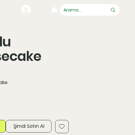
Giriş
lu
secake
ake
Şimdi Satın Al