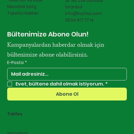
Teslimat ve İade
Sk. No 25A Üsküdar
Mesafeli Satış
İstanbul
Tüketici Hakları
info@tatfes.com
0534 871 77 14
Bültenimize Abone Olun!
Kampanyalardan haberdar olmak için 
bültenimize abone olabilirsiniz.
E-Posta
*
Evet, bültene dahil olmak istiyorum.
*
Abone Ol
Tatfes
© 2025 by AjansRU For Tatfes