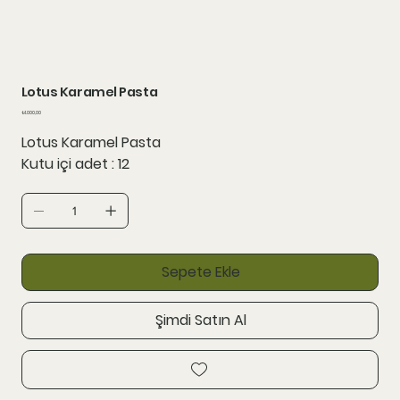
Lotus Karamel Pasta
Fiyat
₺1.000,00
Lotus Karamel Pasta
Kutu içi adet : 12
Sepete Ekle
Şimdi Satın Al