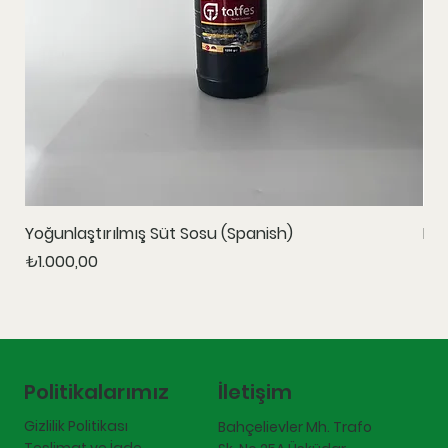
Yoğunlaştırılmış Süt Sosu (Spanish)
Ka
Fiyat
Fiy
₺1.000,00
₺1.
İletişim
Politikalarımız
Gizlilik Politikası
Bahçelievler Mh. Trafo