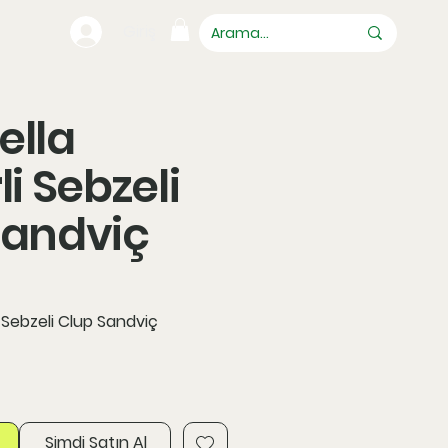
Giriş
ella
li Sebzeli
Sandviç
i Sebzeli Clup Sandviç
Şimdi Satın Al