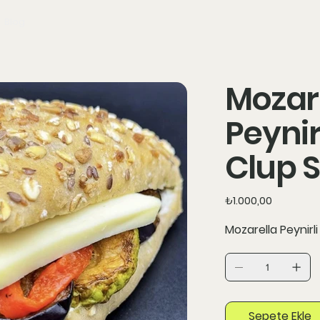
Blog
Mozar
Peynir
Clup 
Fiyat
₺1.000,00
Mozarella Peynirl
Sepete Ekle