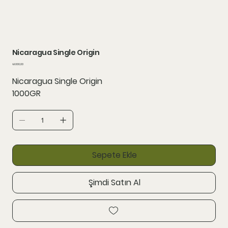
Nicaragua Single Origin
Fiyat
₺1.000,00
Nicaragua Single Origin
1000GR
Sepete Ekle
Şimdi Satın Al