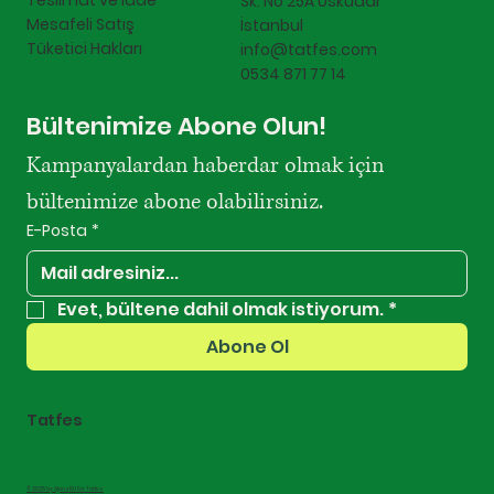
Teslimat ve İade
Sk. No 25A Üsküdar
Mesafeli Satış
İstanbul
Tüketici Hakları
info@tatfes.com
0534 871 77 14
Bültenimize Abone Olun!
Kampanyalardan haberdar olmak için 
bültenimize abone olabilirsiniz.
E-Posta
*
Evet, bültene dahil olmak istiyorum.
*
Abone Ol
Tatfes
© 2025 by AjansRU For Tatfes