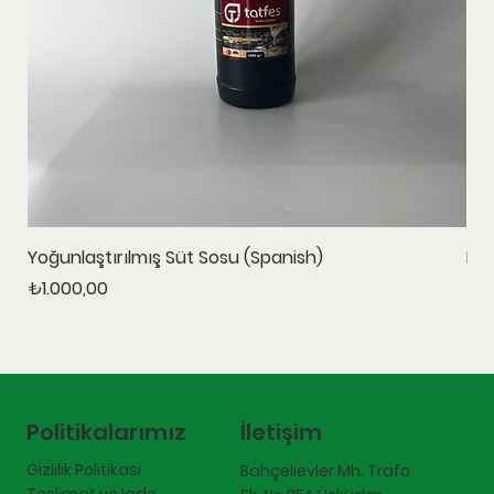
Yoğunlaştırılmış Süt Sosu (Spanish)
Ka
Fiyat
Fiy
₺1.000,00
₺1.
İletişim
Politikalarımız
Gizlilik Politikası
Bahçelievler Mh. Trafo