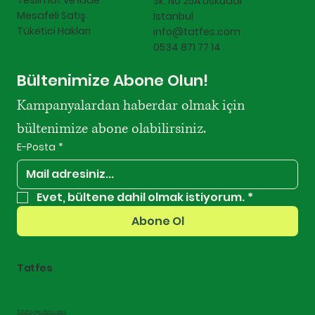
Teslimat ve İade
Sk. No 25A Üsküdar
Mesafeli Satış
İstanbul
Tüketici Hakları
info@tatfes.com
0534 871 77 14
Bültenimize Abone Olun!
Kampanyalardan haberdar olmak için 
bültenimize abone olabilirsiniz.
E-Posta
*
Evet, bültene dahil olmak istiyorum.
*
Abone Ol
Tatfes
© 2025 by AjansRU For Tatfes