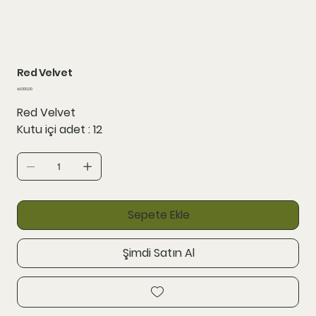
Red Velvet
Fiyat
₺1.000,00
Red Velvet
Kutu içi adet : 12
Sepete Ekle
Şimdi Satın Al