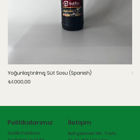
Yoğunlaştırılmış Süt Sosu (Spanish)
Ka
Fiyat
Fiy
₺1.000,00
₺1.
İletişim
Politikalarımız
Gizlilik Politikası
Bahçelievler Mh. Trafo