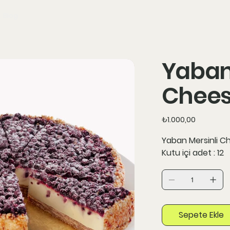
Blog
Yaban
Chee
Fiyat
₺1.000,00
Yaban Mersinli 
Kutu içi adet : 12
Sepete Ekle