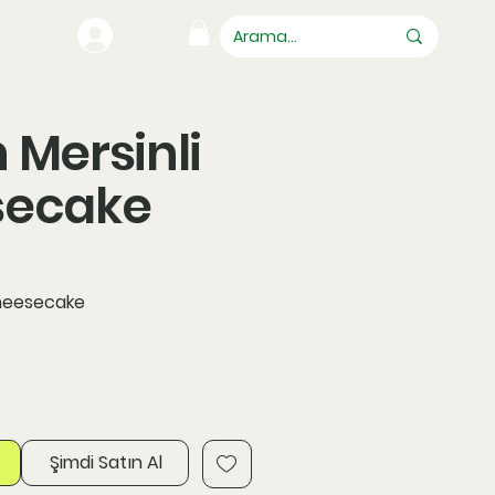
Giriş
 Mersinli
secake
Cheesecake
Şimdi Satın Al