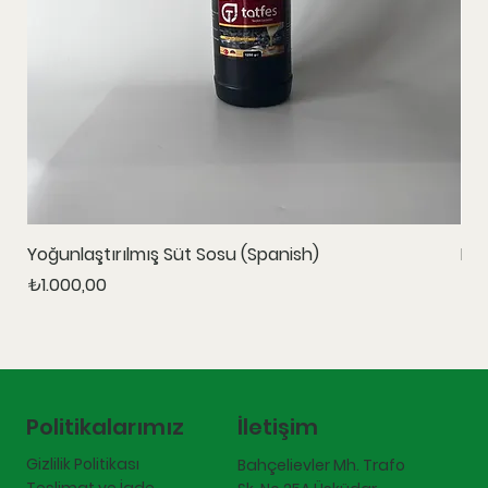
Yoğunlaştırılmış Süt Sosu (Spanish)
Ka
Fiyat
Fiy
₺1.000,00
₺1.
İletişim
Politikalarımız
Gizlilik Politikası
Bahçelievler Mh. Trafo