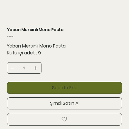
Yaban Mersinli Mono Pasta
Fiyat
₺1.000,00
Yaban Mersinli Mono Pasta
Kutu içi adet : 9
Sepete Ekle
Şimdi Satın Al