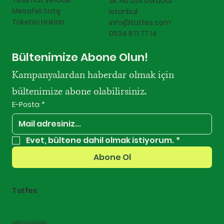
Teslimat ve İade
Sk. No 25A Üsküdar
Mesafeli Satış
İstanbul
Tüketici Hakları
info@tatfes.com
0534 871 77 14
Bültenimize Abone Olun!
Kampanyalardan haberdar olmak için 
bültenimize abone olabilirsiniz.
E-Posta
*
Evet, bültene dahil olmak istiyorum.
*
Abone Ol
Tatfes
© 2025 by AjansRU For Tatfes