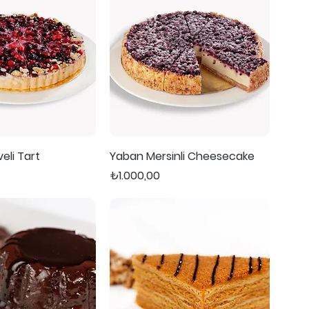
li Tart
Yaban Mersinli Cheesecake
Fiyat
₺1.000,00