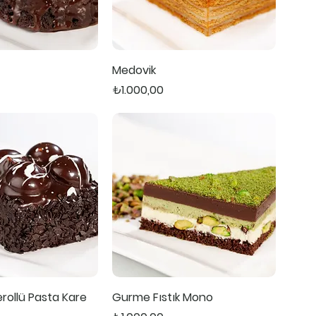
Medovik
Fiyat
₺1.000,00
terollü Pasta Kare
Gurme Fıstık Mono