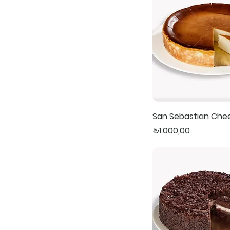
San Sebastian Che
Fiyat
₺1.000,00