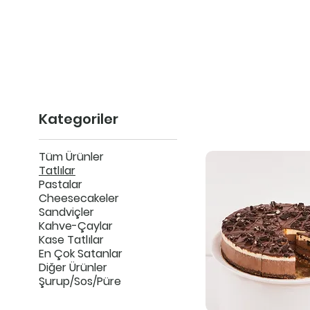
tatfes
Anasayfa
Mağaza
Hakkımızda
Kategoriler
Tüm Ürünler
Tatlılar
Pastalar
Cheesecakeler
Sandviçler
Kahve-Çaylar
Kase Tatlılar
En Çok Satanlar
Diğer Ürünler
Şurup/Sos/Püre