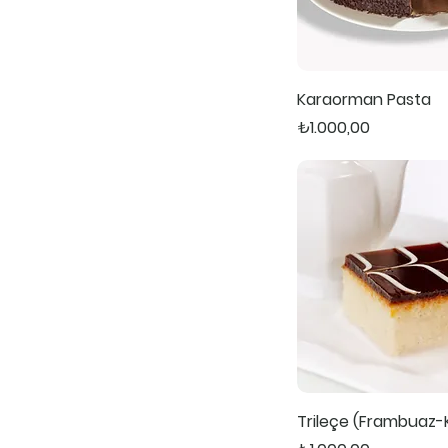
Karaorman Pasta
Fiyat
₺1.000,00
Trileçe (Frambuaz-