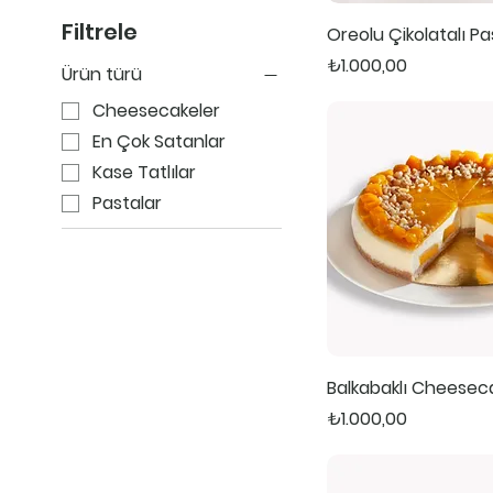
Filtrele
Oreolu Çikolatalı P
Fiyat
₺1.000,00
Ürün türü
Cheesecakeler
En Çok Satanlar
Kase Tatlılar
Pastalar
Balkabaklı Cheesec
Fiyat
₺1.000,00