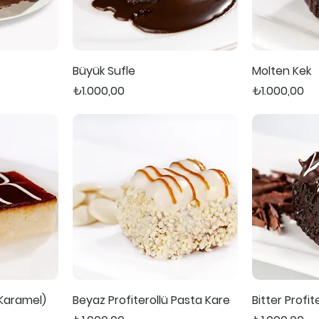
Büyük Sufle
Molten Kek
Fiyat
Fiyat
₺1.000,00
₺1.000,00
Karamel)
Beyaz Profiterollü Pasta Kare
Bitter Profi