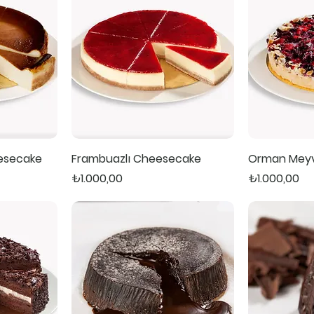
esecake
Frambuazlı Cheesecake
Orman Meyve
Fiyat
Fiyat
₺1.000,00
₺1.000,00