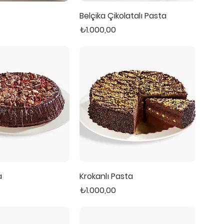
Belçika Çikolatalı Pasta
Fiyat
₺1.000,00
a
Krokanlı Pasta
Fiyat
₺1.000,00