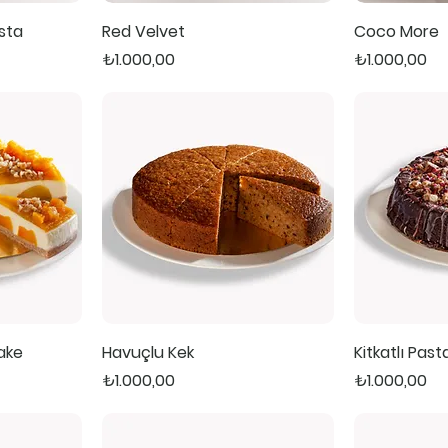
asta
Red Velvet
Coco More
Fiyat
Fiyat
₺1.000,00
₺1.000,00
ake
Havuçlu Kek
Kitkatlı Past
Fiyat
Fiyat
₺1.000,00
₺1.000,00